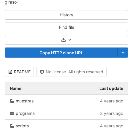
girasol
History
Find file
Select Archive Format
Copy HTTP clone URL
README
No license. All rights reserved
Name
Last update
muestras
4 years ago
programa
3 years ago
scripts
4 years ago