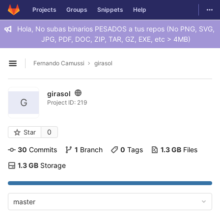
GitLab
Togg
Projects
Groups
Snippets
Help
Skip to content
Hola, No subas binarios PESADOS a tus repos (No PNG, SVG,
JPG, PDF, DOC, ZIP, TAR, GZ, EXE, etc > 4MB)
Fernando Camussi
girasol
Open sidebar
girasol
G
Project ID: 219
0
Star
30
 Commits
1
 Branch
0
 Tags
1.3 GB
 Files
1.3 GB
 Storage
master